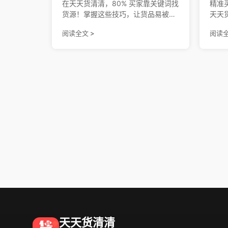
在天天货清清，80% 买家靠关键词找
精准
货源！掌握这些技巧，让货品易被搜
天天
索，提高曝光量，清货更简单！
货源
阅读全文 >
阅读全
源关
5-
超级
天天货清清