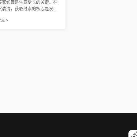
买家线索是生意增长的关键。在
货清清，获取线索的核心是发布
 —— 平台会匹配买家需求与货
文 >
键词，推送精准线索。每日可收
20 条。发布越丰富，线索越多。
会员更享特权，助你高效获客！