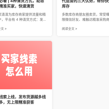
必看 | 4种清货方式，助您
代运营的三大优势，帮你快
精准买家，快速清货
库存
货清清为库存商家提供流量和精
多数库存商朋友圈卖货，常受
户，平台有 4 种清货方式：发布
限微信好友、难触达精准采购
、对接采购单、对接买家线索、
扰。天天货清清代运营能自动
文 >
阅读全文 >
货群互动。
源至平台，对接 20W + 多渠道
家，还可增加曝光、获优先推
前 2000 + 同行都在用，助力
速成交。
线索上线，发布货源越多线
多，无上限精准获客