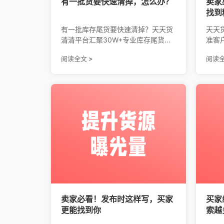
有一批货要快速清掉，怎么办？
卖家
找到
有一批库存尾货要快速清掉？天天货
天天
清清平台汇聚30W+专业库存尾货
准客
商，提供看行业名录、采购大厅、库
货源
阅读全文 >
阅读全
存尾货群3种对接方式，帮你快速联
进尾
系买家、清掉库存。
卖家必看！发布时这样写，买家
买家
更能找到你
索越