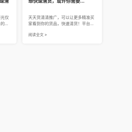
速清
想快速清货，或许你需要...
曝光仅
天天货清清推广，可以让更多精准买
商的困
家看到你的货品，快速清货！平台有
同步货
30万精准用户，等你来撩。
阅读全文 >
买
荐，目
货源快