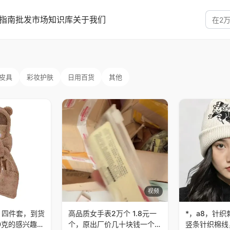
指南
批发市场
知识库
关于我们
精选货源分类：饰
皮具
彩妆护肤
日用百货
其他
视频
，四件套，到货
高品质女手表2万个 1.8元一
*，a8，针
0克的感兴趣的
个，原出厂价几十块钱一个
竖条针织棉线