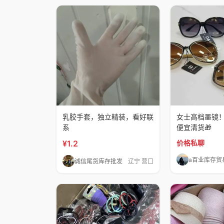
乳胶手套，独立精装，看好联
女士高档墨镜
系
便宜清货🎁
¥1.2
价格私聊
a百业库存贸
诚信尾货库存批发
辽宁 营口