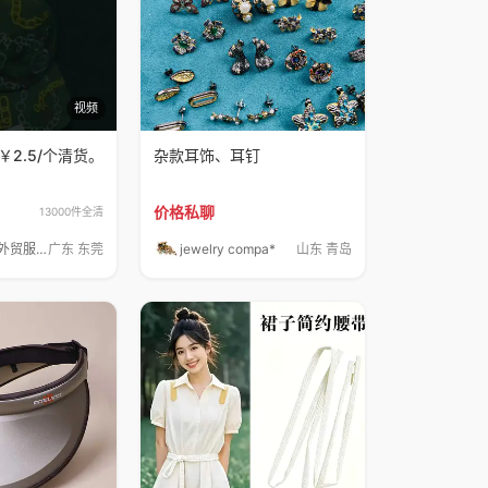
视频
￥2.5/个清货。
杂款耳饰、耳钉
价格私聊
13000件全清
华棋全品类外贸服装尾货批发—阿瑞
广东 东莞
jewelry compa*
山东 青岛