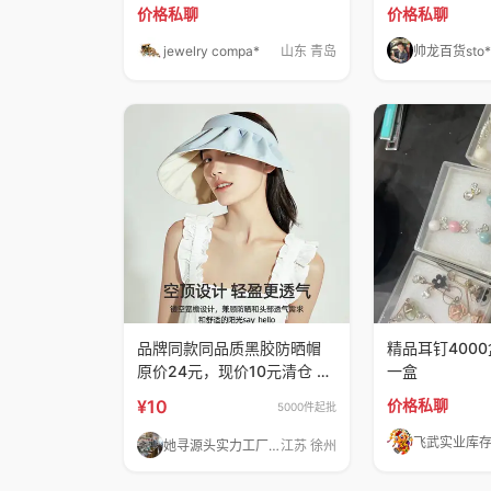
链，几千个
色
价格私聊
价格私聊
jewelry compa*
山东 青岛
品牌同款同品质黑胶防晒帽
精品耳钉4000盒
原价24元，现价10元清仓 可
一盒
过u
¥10
价格私聊
5000件起批
她寻源头实力工厂清货
江苏 徐州