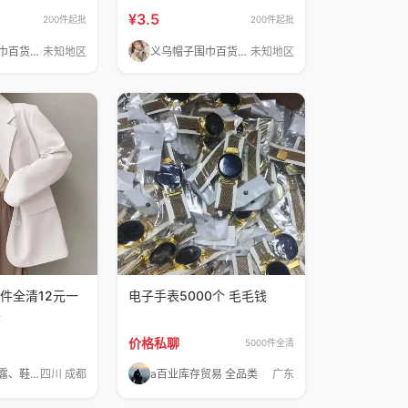
颜色
¥3.5
200件起批
200件起批
义乌帽子围巾百货批发
未知地区
义乌帽子围巾百货批发
未知地区
1件全清12元一
电子手表5000个 毛毛钱
装
价格私聊
5000件全清
多米商贸小露、鞋服百货批发
四川 成都
a百业库存贸易 全品类
广东