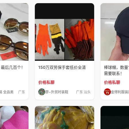
！最后几百个！
150万双劳保手套低价全清
棒球帽，数量1
需要联系！
价格私聊
价格私聊
易 全品类
广东
廖~外贸时装鞋
广东 汕头