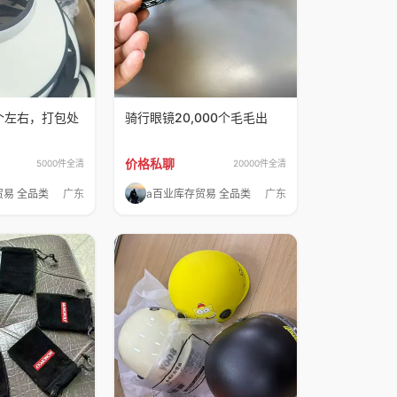
0个左右，打包处
骑行眼镜20,000个毛毛出
价格私聊
5000件全清
20000件全清
贸易 全品类
广东
a百业库存贸易 全品类
广东