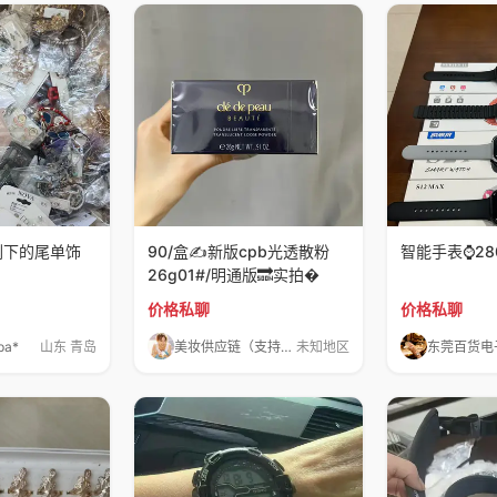
剩下的尾单饰
90/盒✍️新版cpb光透散粉
智能手表⌚️28
26g01#/明通版🔜实拍�
价格私聊
价格私聊
pa*
山东 青岛
美妆供应链（支持一件代发）
未知地区