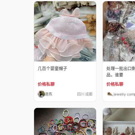
几百个婴童帽子
处理一批出口
品，谁要
价格私聊
价格私聊
唐燕
四川 成都
jewelry com