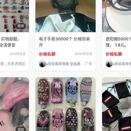
视频
，实物超靓，
电子手表30000个 价格你来
遮阳帽500
，全清便宜
开
理， 1.8元。
价格私聊
价格私聊
2000件全清
30000件全清
涂涂尾货独家货源
天津 西青区
a百业库存贸易 全品类
广东
a百业库存
视频