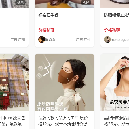
视频
视频
铜锆石手镯
防晒帽便宜处
价格私聊
价格私聊
广东 广州
简双双
广东 广州
monologue
子围巾🧣独立包
品牌同款同品质同工厂 原价
品牌同款同品
0条，混款混
格12元、现亏本清仓特价促
格26元、现