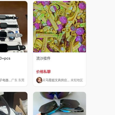
0+pcs
流沙挂件
价格私聊
东莞百货电子电器（直播外贸）尾货
广东 东莞
义乌霞姐文具供应链（幢单元）
未知地区