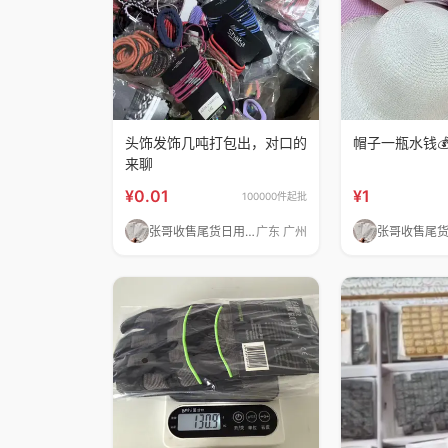
头饰发饰几吨打包出，对口的
帽子一瓶水钱
来聊
¥0.01
¥1
100000件起批
张哥收售尾货日用百货化妆品
广东 广州