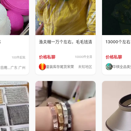

渔夫帽一万个左右，毛毛钱清
13000个左右
价格私聊
价格私聊
10000件全清
100件起批
童装库存尾货宋荣
未知地区
张哥收售尾货日用百货化妆品
广东 广州