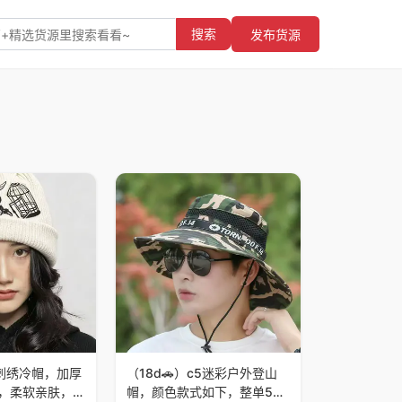
搜索
发布货源
品配饰
织刺绣冷帽，加厚
（18d🚗）c5迷彩户外登山
，柔软亲肤，保
帽，颜色款式如下，整单5个