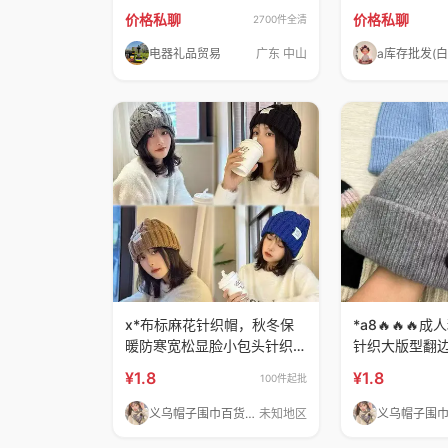
来聊，
价格私聊
价格私聊
2700件全清
电器礼品贸易
广东 中山
a库存批发(白
x*布标麻花针织帽，秋冬保
*a8🔥🔥🔥
暖防寒宽松显脸小包头针织
针织大版型翻
帽，颜色
¥1.8
¥1.8
100件起批
义乌帽子围巾百货批发
未知地区