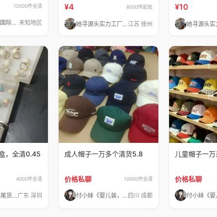
销4元
销10元
¥4
¥10
12000件全清
6000件起批
帅龙百货sto*国际贸易
未知地区
她寻源头实力工厂清货
江苏 徐州
，全清​0.45
成人帽子一万多个清货5.8
儿童帽子一万
价格私聊
价格私聊
4000件全清
10000件全清
飞武实业库存尾货-杨汉武
广东 深圳
付小妹《婴儿装，鞋子，包包》
四川 成都