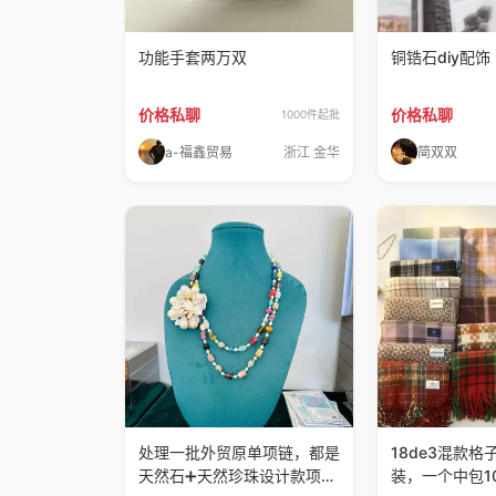
功能手套两万双
铜锆石diy配饰
价格私聊
价格私聊
1000件起批
a-福鑫贸易
浙江 金华
简双双
处理一批外贸原单项链，都是
18de3混款格
天然石➕天然珍珠设计款项
装，一个中包1