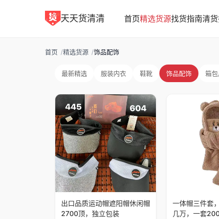
天天货清清
首页
精选货源
找货指南
清货
首页
/
精选货源
/
饰品配饰
最新精选
服装内衣
鞋靴
饰品配饰
箱包
出口品质运动帽遮阳帽休闲帽
一体帽三件套
2700顶，独立包装
几万，一套20