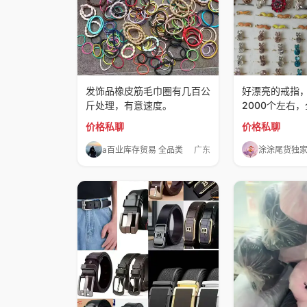
发饰品橡皮筋毛巾圈有几百公
好漂亮的戒指
斤处理，有意速度。
2000个左右
价格私聊
价格私聊
a百业库存贸易 全品类
广东