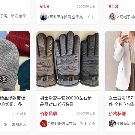
现在
暖透
¥1.8
¥1.8
20000件全清
子涛)
浙江 金华
a百业库存贸易 全品类
广东
成人精品混款带标
男士滑雪手套20000左右精
女士西服157
边毛线帽，多
品货对口老板联系
件 全独立包
价格私聊
价格私聊
20000件全清
200件起批
金得利服装库存贸易全球供应链
浙江 金华
义乌帽子围巾百货批发
未知地区