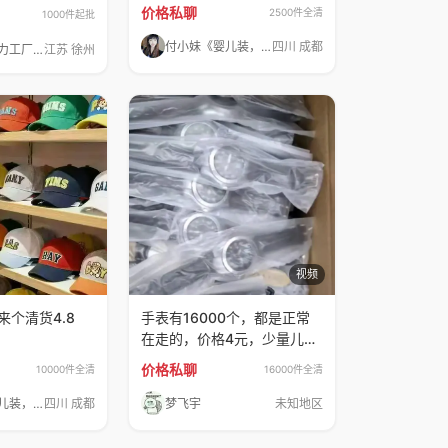
价格私聊
2500件全清
1000件起批
付小妹《婴儿装，鞋子，包包》
四川 成都
她寻源头实力工厂清货
江苏 徐州
视频
来个清货4.8
手表有16000个，都是正常
在走的，价格4元，少量儿童
手表，
价格私聊
10000件全清
16000件全清
付小妹《婴儿装，鞋子，包包》
四川 成都
梦飞宇
未知地区