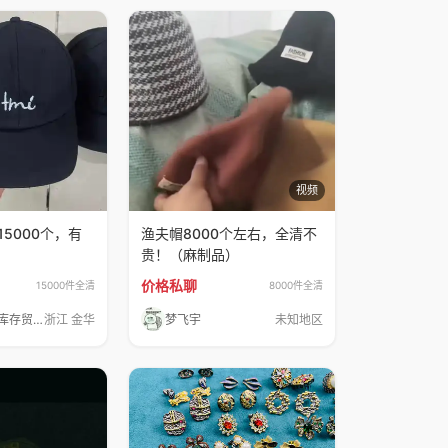
视频
5000个，有
渔夫帽8000个左右，全清不
贵！（麻制品）
价格私聊
15000件全清
8000件全清
金得利服装库存贸易全球供应链
浙江 金华
梦飞宇
未知地区