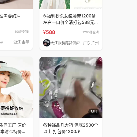
理需要的冲
☕️福利秒杀女装腰带1200条
左右一口价全清打包588元，
有
¥588
100件起批
1200件全清
🌸
浙江 金华
大江服装尾货供应
广东 广州
视频
质同工厂 原价
各种饰品几大箱 保底2500个
亏本清仓特价促
以上 打包价1200💰